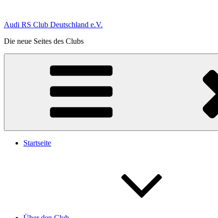
Zum
Inhalt
Audi RS Club Deutschland e.V.
springen
Die neue Seites des Clubs
Startseite
Über den Club