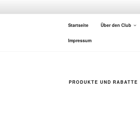
Zum
Inhalt
AUDI RS C
springen
Startseite
Über den Club
Die neue Seites des Clubs
Impressum
PRODUKTE UND RABATTE