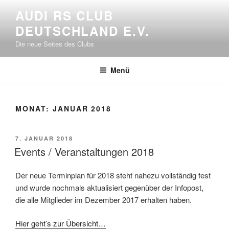
Zum
AUDI RS CLUB
Inhalt
DEUTSCHLAND E.V.
springen
Die neue Seites des Clubs
Menü
MONAT:
JANUAR 2018
VERÖFFENTLICHT
7. JANUAR 2018
AM
Events / Veranstaltungen 2018
Der neue Terminplan für 2018 steht nahezu vollständig fest
und wurde nochmals aktualisiert gegenüber der Infopost,
die alle Mitglieder im Dezember 2017 erhalten haben.
Hier geht’s zur Übersicht…